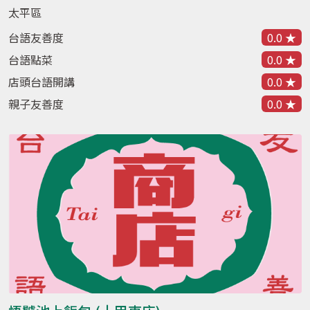
太平區
台語友善度
0.0 ★
台語點菜
0.0 ★
店頭台語開講
0.0 ★
親子友善度
0.0 ★