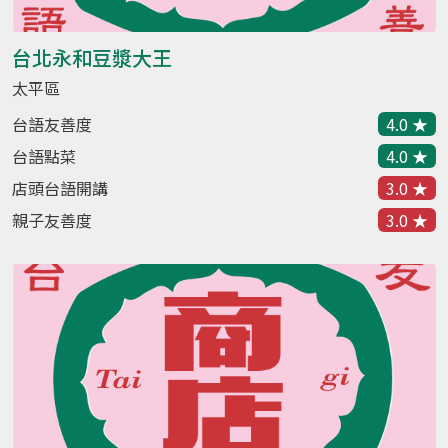
台北永和豆漿大王
太平區
台語友善度
4.0 ★
台語點菜
4.0 ★
店頭台語開講
3.0 ★
親子友善度
3.0 ★