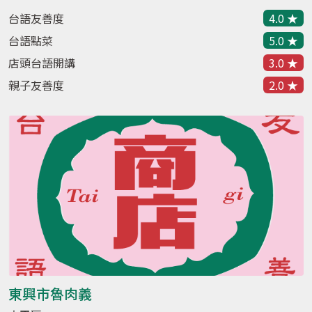
台語友善度
4.0 ★
台語點菜
5.0 ★
店頭台語開講
3.0 ★
親子友善度
2.0 ★
東興市魯肉義