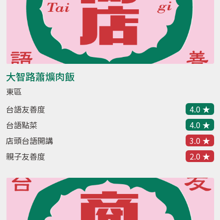
大智路蕭爌肉飯
東區
台語友善度
4.0 ★
台語點菜
4.0 ★
店頭台語開講
3.0 ★
親子友善度
2.0 ★