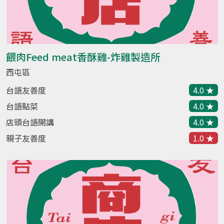
餵肉Feed meat香酥雞-炸雞製造所
西屯區
台語友善度
4.0 ★
台語點菜
4.0 ★
店頭台語開講
4.0 ★
親子友善度
1.0 ★