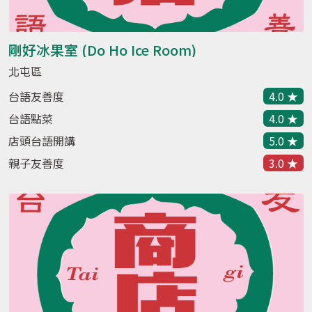
剛好冰果室 (Do Ho Ice Room)
北屯區
台語友善度
4.0 ★
台語點菜
4.0 ★
店頭台語開講
5.0 ★
親子友善度
3.0 ★