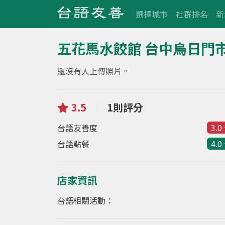
選擇城市
社群排名
新
五花馬水餃館 台中烏日門
還沒有人上傳照片。
3.5
1則評分
台語友善度
3.0
台語點餐
4.0
店家資訊
台語相關活動：