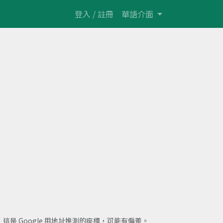
登入 / 註冊
華語介面
：這是 Google 用地址推測的座標，可能有偏差。