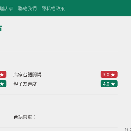
增店家
聯絡我們
隱私權政策
市
 ★
店家台語開講
3.0 ★
 ★
親子友善度
4.0 ★
台語菜單：
註